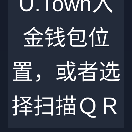
U.Town入
金钱包位
置，或者选
择扫描ＱＲ