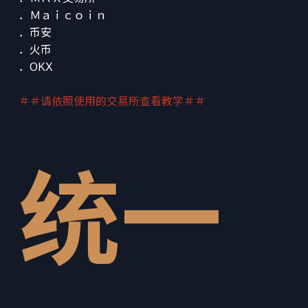
．Ｍａｉｃｏｉｎ
．币安
．火币
．OKX
＃＃请依照使用的交易所查看教学＃＃
统一