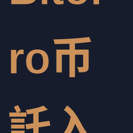
ro币
託入