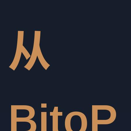
从
BitoP