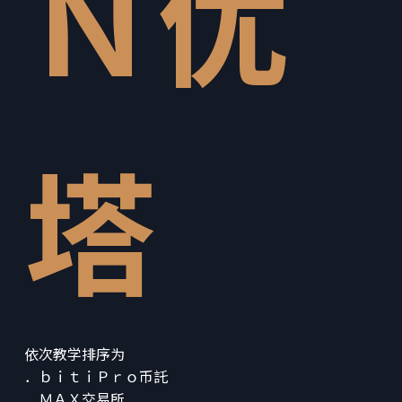
Ｎ优
塔
依次教学排序为
．ｂｉｔｉＰｒｏ币託
．ＭＡＸ交易所