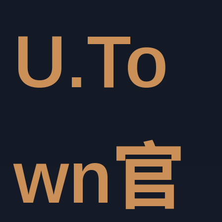
U.To
wn官