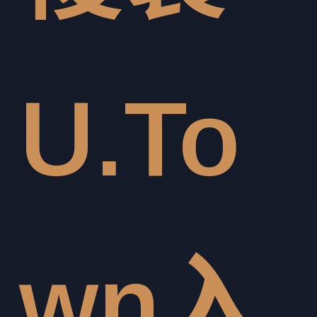
U.To
wn入