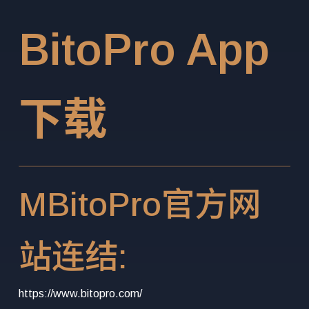
BitoPro App
下载
MBitoPro官方网
站连结:
https://www.bitopro.com/