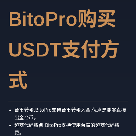
BitoPro购买
USDT支付方
式
台币转帐:BitoPro支持台币转帐入金,优点是能够直接
出金台币。
超商代码缴费:BitoPro支持使用台湾的超商代码缴
费。