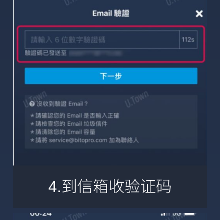
4.到信箱收验证码