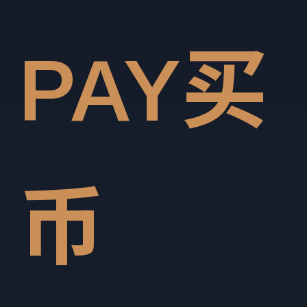
PAY买
币