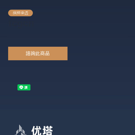
棋牌樂透
tcgcn
諮詢此商品