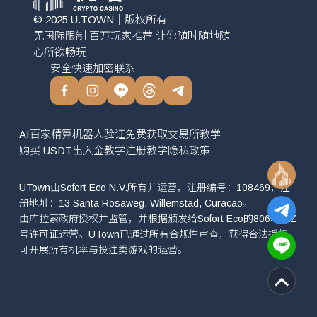
© 2025 U.TOWN｜版权所有
无国际限制 百万玩家推荐 让你随时随地随
心所欲畅玩
安全快速加密联系
AI百家精算机器人验证
免费获取
交易所教学
购买 USDT
出入金教学
注册教学
隐私政策
UTown由Sofort Eco N.V.所有并运营，注册编号：108469，注
册地址：13 Santa Rosaweg, Willemstad, Curacao。
由库拉索政府授权并监管，并根据颁发给Sofort Eco的8064/JAZ
号许可证运营。UTown已通过所有合规性审查，获得合法授权，
可开展所有机率与投注类游戏的运营。