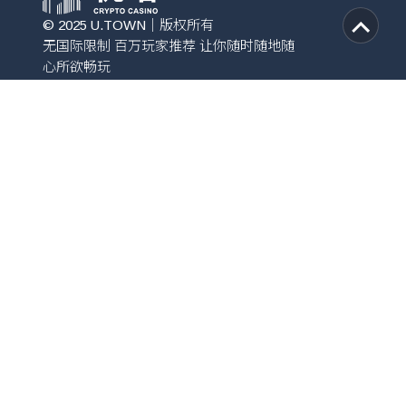
© 2025 U.TOWN｜版权所有
无国际限制 百万玩家推荐 让你随时随地随
心所欲畅玩
安全快速加密联系
AI百家精算机器人验证
免费获取
交易所教学
购买 USDT
出入金教学
注册教学
隐私政策
UTown由Sofort Eco N.V.所有并运营，注册编号：108469，注
册地址：13 Santa Rosaweg, Willemstad, Curacao。
由库拉索政府授权并监管，并根据颁发给Sofort Eco的8064/JAZ
号许可证运营。UTown已通过所有合规性审查，获得合法授权，
可开展所有机率与投注类游戏的运营。