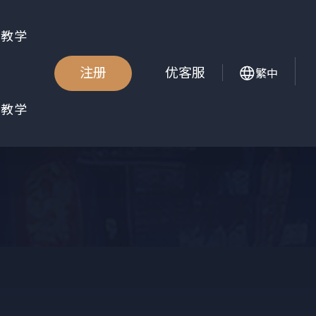
金教学
注册
优客服
繁中
册教学