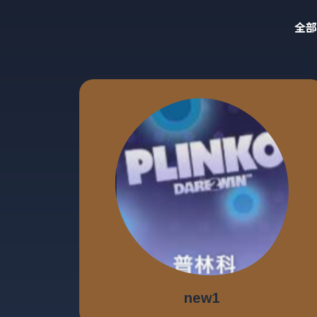
全部
new1