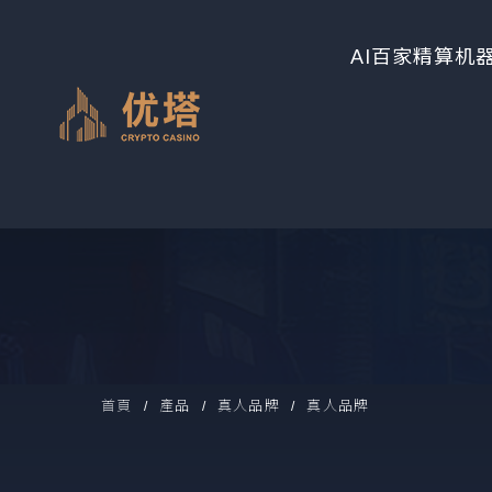
AI百家精算机
首頁
產品
真人品牌
真人品牌