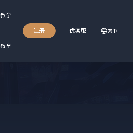
金教学
注册
优客服
繁中
册教学