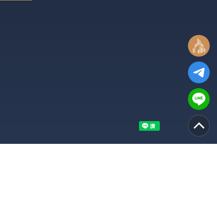
安全快速加密联系