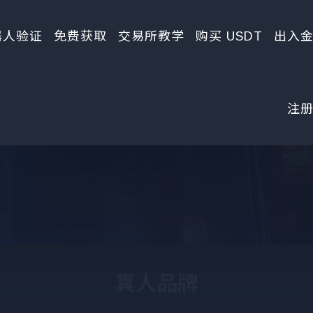
器人验证
免费获取
交易所教学
购买 USDT
出入
注
真人品牌