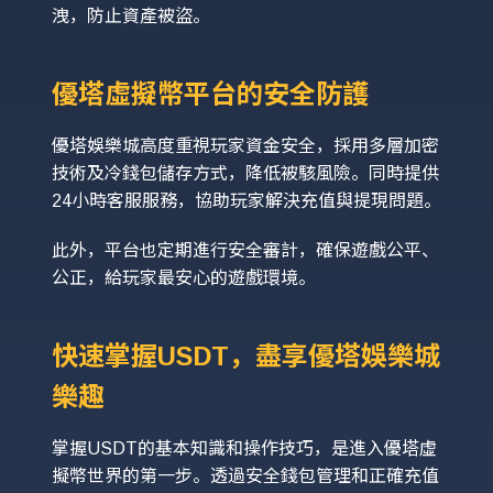
洩，防止資產被盜。
優塔虛擬幣平台的安全防護
優塔娛樂城高度重視玩家資金安全，採用多層加密
技術及冷錢包儲存方式，降低被駭風險。同時提供
24小時客服服務，協助玩家解決充值與提現問題。
此外，平台也定期進行安全審計，確保遊戲公平、
公正，給玩家最安心的遊戲環境。
快速掌握USDT，盡享優塔娛樂城
樂趣
掌握USDT的基本知識和操作技巧，是進入優塔虛
擬幣世界的第一步。透過安全錢包管理和正確充值