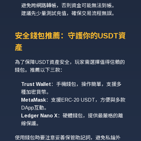
避免跨網路轉帳，否則資金可能無法到帳。
建議先少量測試充值，確保交易流程無誤。
安全錢包推薦：守護你的USDT資
產
為了保障USDT資產安全，玩家需選擇值得信賴的
錢包。推薦以下三款：
Trust Wallet
：手機錢包，操作簡單，支援多
種加密貨幣。
MetaMask
：支援ERC-20 USDT，方便與多款
DApp互動。
Ledger Nano X
：硬體錢包，提供最嚴格的離
線保護。
使用錢包時要注意妥善保管助記詞，避免私鑰外