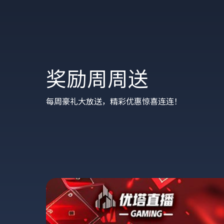
奖励周周送
每周豪礼大放送，精彩优惠惊喜连连！