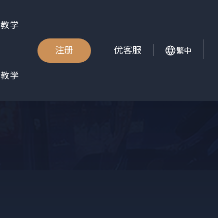
金教学
注册
优客服
繁中
册教学